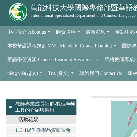
萬能科技大學
國際專修部暨華語
International Specialized Department and Chinese Language
中心簡介 About us
師資陣容
最新消息
華語中心 Chi
...
...
...
本校華語課程規劃 VNU Mandarin Course Planning
國際專修部 
...
華語學習資源 Chinese Learning Resources
華語教師專業成長社群 P
...
tiếng việt(越文)
ไทย(泰文)
聯絡我們 Contact Us
學校概
...
...
教師專業成長社群-數位華語
工具的介紹與應用
活動花絮
113-1提升教學品質研習會